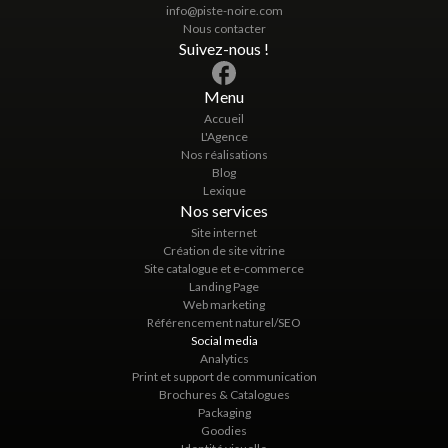
leur confiance et leur satisfaction.
info@piste-noire.com
Analyse des performances
: Les outils d’analyse
Nous contacter
disponibles sur les réseaux sociaux vous donnent
Suivez-nous !
des informations précieuses pour ajuster vos
stratégies marketing et obtenir de meilleurs
résultats.
Menu
En gros, les réseaux sociaux sont un atout majeur pour
Accueil
augmenter votre visibilité, engager votre audience,
L'Agence
attirer de nouveaux clients potentiels et améliorer votre
Nos réalisations
relation client.
Blog
Lexique
Nos services
Site internet
Création de site vitrine
Site catalogue et e-commerce
Landing Page
Web marketing
Référencement naturel/SEO
Social media
Analytics
Print et support de communication
Brochures & Catalogues
Packaging
Goodies