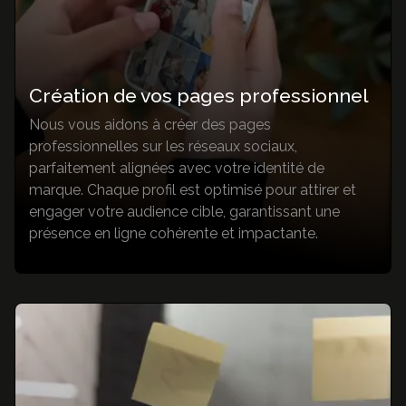
communication
Identité visuelle
Brochures & Catalogues
Dépliants & Flyers
Création de vos pages professionnel
Goodies
Packaging
Nous vous aidons à créer des pages
Signalétique
professionnelles sur les réseaux sociaux,
parfaitement alignées avec votre identité de
marque. Chaque profil est optimisé pour attirer et
Identité visuelle
engager votre audience cible, garantissant une
présence en ligne cohérente et impactante.
Nos réalisations
3K Magazine
Nous contacter