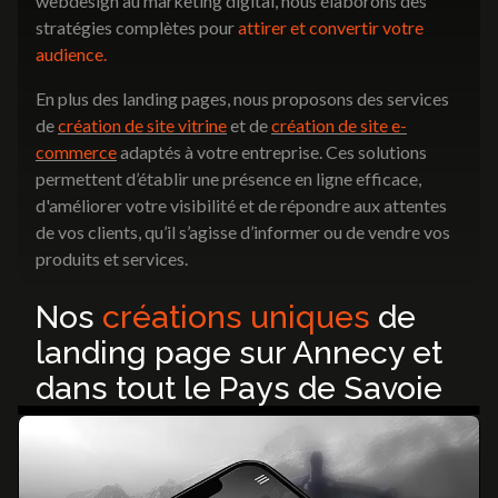
webdesign au marketing digital, nous élaborons des
stratégies complètes pour
attirer et convertir votre
audience.
En plus des landing pages, nous proposons des services
de
création de site vitrine
et de
création de site e-
commerce
adaptés à votre entreprise. Ces solutions
permettent d’établir une présence en ligne efficace,
d'améliorer votre visibilité et de répondre aux attentes
de vos clients, qu’il s’agisse d’informer ou de vendre vos
produits et services.
Nos
créations uniques
de
Le bien-être autrement
Cir France
Dental ID
Raclette et Cie
landing page sur Annecy et
Voir plus
Voir plus
Voir plus
Voir plus
dans tout le Pays de Savoie