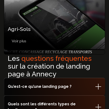
Agri-Sols
SCRT
Voir plus
Voir plus
Les
questions fréquentes
sur la création de landing
page à Annecy
Qu’est-ce qu’une landing page ?
Une landing page, ou page d'atterrissage, est une page
web créée spécifiquement pour les besoins d'une
Quels sont les différents types de
campagne marketing ou publicitaire. Son objectif est de