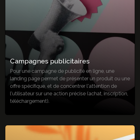
communication
Identité visuelle
Brochures & Catalogues
Dépliants & Flyers
Goodies
Packaging
Signalétique
Campagnes publicitaires
Identité visuelle
Pour une campagne de publicité en ligne, une
landing page permet de présenter un produit ou une
offre spécifique, et de concentrer l'attention de
l'utilisateur sur une action précise (achat, inscription,
Nos réalisations
3K Magazine
téléchargement).
Nous contacter