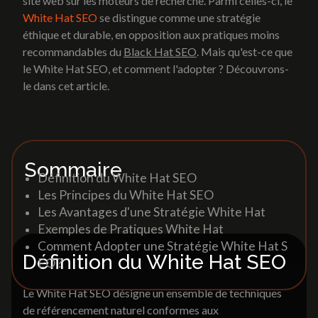
site web sur les moteurs de recherche. Parmi celles-ci, le
Web marketing
White Hat SEO
se distingue comme une stratégie
éthique et durable, en opposition aux pratiques moins
Lexique
Référencement naturel/SEO
recommandables du
Black Hat SEO
. Mais qu'est-ce que
Social media
le White Hat SEO, et comment l'adopter ? Découvrons-
Analytics
Site internet
le dans cet article.
Création de site vitrine
Accueil
»
Lexique
»
White Hat SEO
Site catalogue et e-commerce
Landing Page
Print et support de
Refonte site internet
Sommaire
communication
Définition du White Hat SEO
Les Principes du White Hat SEO
Brochures & Catalogues
Web marketing
Les Avantages d'une Stratégie White Hat
Dépliants & Flyers
Exemples de Pratiques White Hat
Goodies
Référencement naturel/SEO
Comment Adopter une Stratégie White Hat S
Packaging
Social media
Définition du White Hat SEO
EO ?
Signalétique
Analytics
Le White Hat SEO désigne un ensemble de techniques
de référencement naturel conformes aux
Print et support de