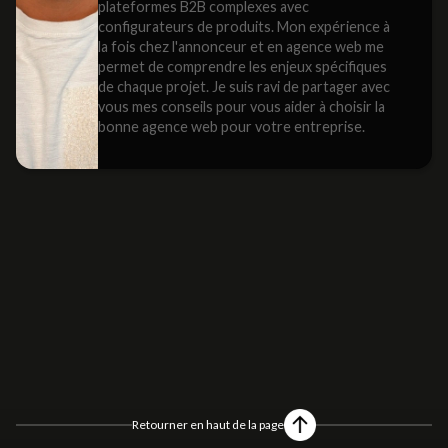
plateformes B2B complexes avec
configurateurs de produits. Mon expérience à
la fois chez l'annonceur et en agence web me
permet de comprendre les enjeux spécifiques
de chaque projet. Je suis ravi de partager avec
vous mes conseils pour vous aider à choisir la
bonne agence web pour votre entreprise.
Retourner en haut de la page