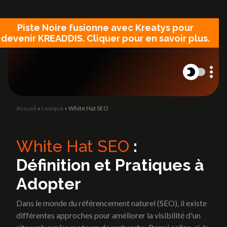
Panneau de gestion des cookies
Piste Noire fusionne avec Kreatys pour
devenir KREADDIS. Cliquer pour en savoir plus.
Accueil
»
Lexique
»
White Hat SEO
L'Agence
Site internet
L'Agence
Création de site vitrine
White Hat SEO
:
Site catalogue et e-commerce
Définition et Pratiques à
Landing Page
Refonte site internet
Blog
Adopter
Blog
Dans le monde du référencement naturel (SEO), il existe
différentes approches pour améliorer la visibilité d'un
Lexique