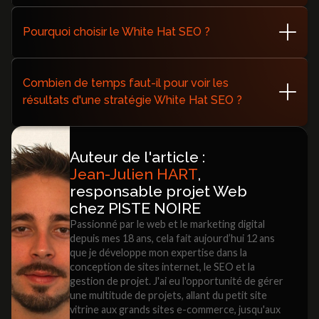
Le White Hat SEO se concentre sur des pratiques
éthiques conformes aux consignes des moteurs de
Pourquoi choisir le White Hat SEO ?
recherche, tandis que le Black Hat SEO utilise des
stratégies manipulatrices pour obtenir des résultats
Choisir le White Hat SEO garantit une visibilité durable,
rapides mais risqués.
évite les sanctions des moteurs de recherche et renforce
Combien de temps faut-il pour voir les
la réputation de votre entreprise.
résultats d'une stratégie White Hat SEO ?
Les résultats peuvent prendre plusieurs mois, mais ils
sont souvent plus stables et durables que ceux obtenus
Auteur de l'article :
par des techniques moins éthiques.
Jean-Julien HART
,
responsable projet Web
chez PISTE NOIRE
Passionné par le web et le marketing digital
depuis mes 18 ans, cela fait aujourd’hui 12 ans
que je développe mon expertise dans la
conception de sites internet, le SEO et la
gestion de projet. J'ai eu l'opportunité de gérer
une multitude de projets, allant du petit site
vitrine aux grands sites e-commerce, jusqu'aux