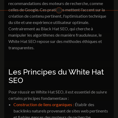
recommandations des moteurs de recherche, comme
communication
celles de Google. Ces pratiques mettent l'accent sur la
Identité visuelle
Brochures & Catalogues
création de contenu pertinent, l'optimisation technique
Dépliants & Flyers
du site et une expérience utilisateur optimale.
Goodies
Contrairement au Black Hat SEO, qui cherche à
Packaging
manipuler les algorithmes de manière frauduleuse, le
Signalétique
White Hat SEO repose sur des méthodes éthiques et
transparentes.
Identité visuelle
Les Principes du White Hat
SEO
Nos réalisations
3K Magazine
Nous contacter
Pour réussir en White Hat SEO, il est essentiel de suivre
certains principes fondamentaux :
Construction de liens organiques :
Établir des
backlinks naturels provenant de sites web pertinents
et fiables.gences des moteurs de recherche.