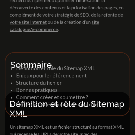
recherche. Il permet d’optimiser l’indexation, la
Web marketing
découverte des contenus et la priorisation des pages, en
complément de votre stratégie de
SEO
, de la
refonte de
Lexique
Référencement naturel/SEO
votre site Internet
ou de la création d’un
site
Social media
catalogue/e-commerce
.
Analytics
Site internet
Accueil
»
Lexique
»
Sitemap XML
Création de site vitrine
Site catalogue et e-commerce
Landing Page
Sommaire
Print et support de
Refonte site internet
Définition et rôle du Sitemap XML
communication
Enjeux pour le référencement
Structure du fichier
Brochures & Catalogues
Web marketing
Bonnes pratiques
Dépliants & Flyers
Comment créer et soumettre ?
Goodies
Référencement naturel/SEO
Définition et rôle du Sitemap
Outils de génération et de contrôle
Packaging
Social media
XML
Signalétique
Analytics
Un sitemap XML est un fichier structuré au format XML
Print et support de
qui recense les URLs de votre site, avec des