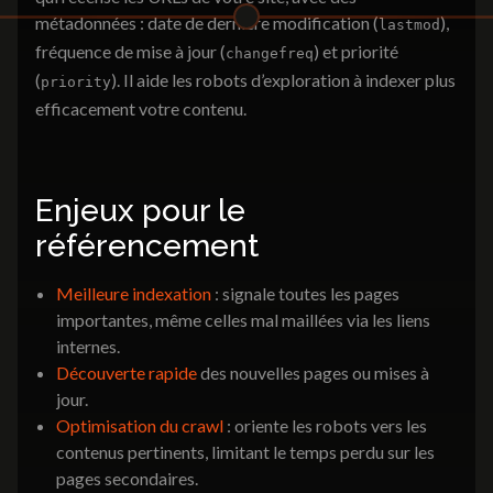
communication
métadonnées : date de dernière modification (
),
lastmod
Identité visuelle
fréquence de mise à jour (
) et priorité
changefreq
Brochures & Catalogues
(
). Il aide les robots d’exploration à indexer plus
priority
Dépliants & Flyers
efficacement votre contenu.
Goodies
Packaging
Signalétique
Enjeux pour le
référencement
Identité visuelle
Meilleure indexation
: signale toutes les pages
importantes, même celles mal maillées via les liens
Nos réalisations
internes.
3K Magazine
Découverte rapide
des nouvelles pages ou mises à
Nous contacter
jour.
Optimisation du crawl
: oriente les robots vers les
contenus pertinents, limitant le temps perdu sur les
pages secondaires.