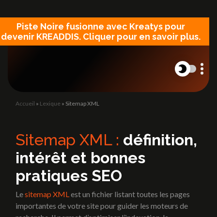
Panneau de gestion des cookies
Piste Noire fusionne avec Kreatys pour
devenir KREADDIS. Cliquer pour en savoir plus.
Accueil
»
Lexique
»
Sitemap XML
L'Agence
Site internet
L'Agence
Création de site vitrine
Sitemap XML :
définition,
Site catalogue et e-commerce
intérêt et bonnes
Landing Page
Refonte site internet
Blog
pratiques SEO
Blog
Le
sitemap XML
est un fichier listant toutes les pages
importantes de votre site pour guider les moteurs de
Lexique