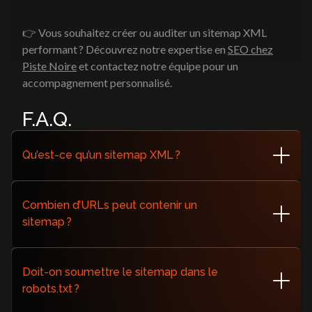
👉 Vous souhaitez créer ou auditer un sitemap XML
performant ? Découvrez notre expertise en
SEO chez
Piste Noire
et contactez notre équipe pour un
accompagnement personnalisé.
F.A.Q.
Qu’est-ce qu’un sitemap XML ?
C’est un fichier au format XML indiquant aux moteurs les
URLs importantes d’un site, avec métadonnées pour
Combien d’URLs peut contenir un
guider l’indexation.
sitemap ?
Un fichier peut contenir jusqu’à 50 000 URLs ou 50 Mo.
Au-delà, utilisez un index sitemap.
Doit-on soumettre le sitemap dans le
robots.txt ?