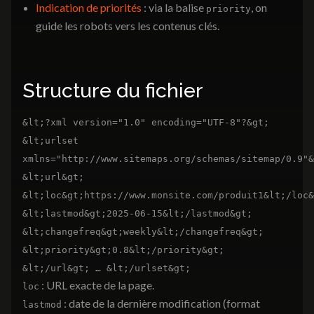
Indication de priorités
: via la balise
, on
priority
guide les robots vers les contenus clés.
Structure du fichier
&lt;?xml version="1.0" encoding="UTF-8"?&gt;
&lt;urlset
xmlns="http://www.sitemaps.org/schemas/sitemap/0.9"&
&lt;url&gt;
&lt;loc&gt;https://www.monsite.com/produit1&lt;/loc&
&lt;lastmod&gt;2025-06-15&lt;/lastmod&gt;
&lt;changefreq&gt;weekly&lt;/changefreq&gt;
&lt;priority&gt;0.8&lt;/priority&gt;
&lt;/url&gt; … &lt;/urlset&gt;
: URL exacte de la page.
loc
: date de la dernière modification (format
lastmod