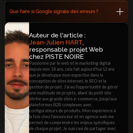
Oui : ajoutez la ligne
Sitemap:
dans votre
https://votresite.com/sitemap.xml
Que faire si Google signale des erreurs ?
robots.txt pour le signaler aux robots.
Corrigez les URLs non trouvées, redirections
inappropriées ou balises invalides, puis renvoyez le
Auteur de l'article :
sitemap pour réindexation.
Jean-Julien HART
,
responsable projet Web
chez PISTE NOIRE
Passionné par le web et le marketing digital
depuis mes 18 ans, cela fait aujourd’hui 12 ans
que je développe mon expertise dans la
conception de sites internet, le SEO et la
gestion de projet. J'ai eu l'opportunité de gérer
une multitude de projets, allant du petit site
vitrine aux grands sites e-commerce, jusqu'aux
plateformes B2B complexes avec
configurateurs de produits. Mon expérience à
la fois chez l'annonceur et en agence web me
permet de comprendre les enjeux spécifiques
de chaque projet. Je suis ravi de partager avec