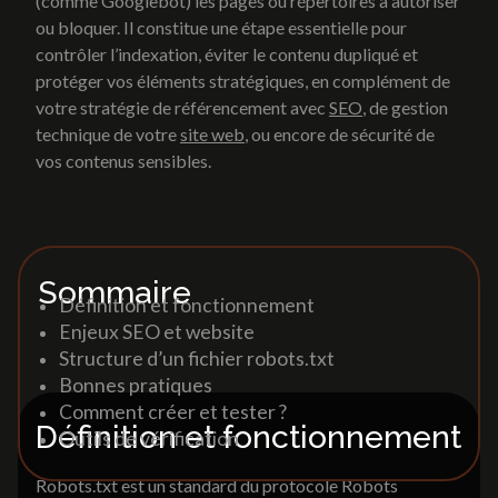
(comme Googlebot) les pages ou répertoires à autoriser
Web marketing
ou bloquer. Il constitue une étape essentielle pour
contrôler l’indexation, éviter le contenu dupliqué et
Lexique
Référencement naturel/SEO
protéger vos éléments stratégiques, en complément de
Social media
votre stratégie de référencement avec
SEO
, de gestion
Analytics
Site internet
technique de votre
site web
, ou encore de sécurité de
vos contenus sensibles.
Création de site vitrine
Site catalogue et e-commerce
Accueil
»
Lexique
»
Robots.txt
Landing Page
Print et support de
Refonte site internet
communication
Sommaire
Définition et fonctionnement
Brochures & Catalogues
Web marketing
Enjeux SEO et website
Dépliants & Flyers
Structure d’un fichier robots.txt
Goodies
Référencement naturel/SEO
Bonnes pratiques
Packaging
Social media
Comment créer et tester ?
Signalétique
Analytics
Définition et fonctionnement
Outils de vérification
Robots.txt est un standard du protocole Robots
Print et support de