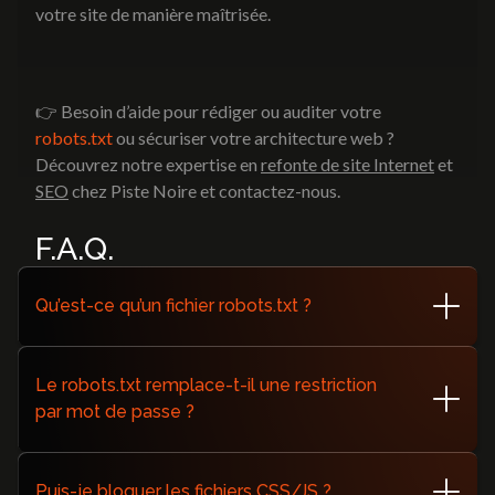
votre site de manière maîtrisée.
👉 Besoin d’aide pour rédiger ou auditer votre
robots.txt
ou sécuriser votre architecture web ?
Découvrez notre expertise en
refonte de site Internet
et
SEO
chez Piste Noire et contactez-nous.
F.A.Q.
Qu’est-ce qu’un fichier robots.txt ?
Un fichier texte placé à la racine du site indiquant aux
robots quelles zones bloquer ou autoriser.
Le robots.txt remplace-t-il une restriction
par mot de passe ?
Non, c’est un protocole d’indexation et non une solution
de sécurité. Utilisez des méthodes appropriées comme
Puis-je bloquer les fichiers CSS/JS ?