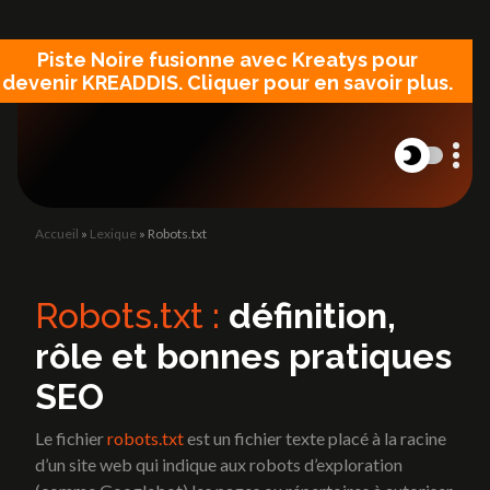
Panneau de gestion des cookies
Piste Noire fusionne avec Kreatys pour
devenir KREADDIS. Cliquer pour en savoir plus.
Accueil
»
Lexique
»
Robots.txt
L'Agence
Site internet
L'Agence
Création de site vitrine
Robots.txt :
définition,
Site catalogue et e-commerce
rôle et bonnes pratiques
Landing Page
Refonte site internet
Blog
SEO
Blog
Le fichier
robots.txt
est un fichier texte placé à la racine
d’un site web qui indique aux robots d’exploration
Lexique