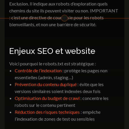
Exclusion. Il indique aux robots d’exploration quels
communication
chemins du site ils peuvent visiter ou non. IMPORTANT
Identité visuelle
Brochures & Catalogues
: c’est une directive de courtoisie pour les robots
Dépliants & Flyers
bienveillants, et non une barrière de sécurité.
Goodies
Packaging
Signalétique
Enjeux SEO et website
Identité visuelle
Voici pourquoi le robots.txt est stratégique :
Contrôle de l’indexation
: protège les pages non
essentielles (admin, staging…)
Prévention du contenu dupliqué
: évite que les
Nos réalisations
versions similaires soient indexées deux fois
3K Magazine
Nous contacter
Optimisation du budget de crawl
: concentre les
robots sur le contenu pertinent
Réduction des risques techniques
: empêche
l’indexation de zones de test ou sensibles