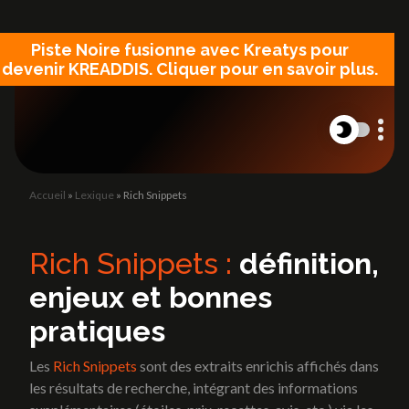
Panneau de gestion des cookies
Piste Noire fusionne avec Kreatys pour
devenir KREADDIS. Cliquer pour en savoir plus.
Accueil
»
Lexique
»
Rich Snippets
L'Agence
Site internet
L'Agence
Création de site vitrine
Rich Snippets :
définition,
Site catalogue et e-commerce
enjeux et bonnes
Landing Page
Refonte site internet
Blog
pratiques
Blog
Les
Rich Snippets
sont des extraits enrichis affichés dans
les résultats de recherche, intégrant des informations
Lexique