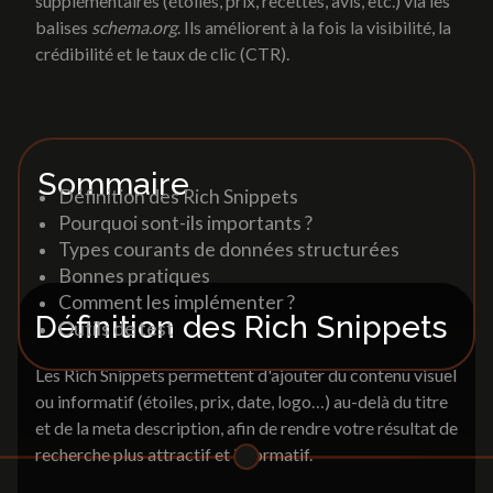
supplémentaires (étoiles, prix, recettes, avis, etc.) via les
Web marketing
balises
schema.org
. Ils améliorent à la fois la visibilité, la
crédibilité et le taux de clic (CTR).
Lexique
Référencement naturel/SEO
Social media
Analytics
Accueil
»
Lexique
»
Rich Snippets
Site internet
Création de site vitrine
Sommaire
Site catalogue et e-commerce
Définition des Rich Snippets
Landing Page
Pourquoi sont-ils importants ?
Print et support de
Refonte site internet
Types courants de données structurées
communication
Bonnes pratiques
Comment les implémenter ?
Brochures & Catalogues
Définition des Rich Snippets
Web marketing
Outils de test
Dépliants & Flyers
Goodies
Référencement naturel/SEO
Les Rich Snippets permettent d'ajouter du contenu visuel
Packaging
Social media
ou informatif (étoiles, prix, date, logo…) au-delà du titre
Signalétique
Analytics
et de la meta description, afin de rendre votre résultat de
recherche plus attractif et informatif.
Print et support de