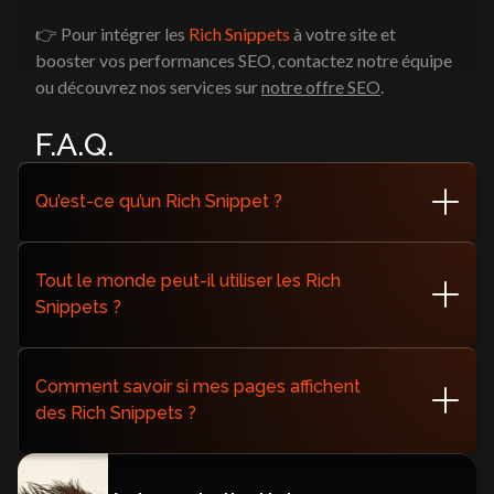
👉 Pour intégrer les
Rich Snippets
à votre site et
booster vos performances SEO, contactez notre équipe
ou découvrez nos services sur
notre offre SEO
.
F.A.Q.
Qu’est-ce qu’un Rich Snippet ?
Un Rich Snippet est un résultat de recherche enrichi par
des données structurées (étoiles, prix, FAQ…).
Tout le monde peut-il utiliser les Rich
Snippets ?
Oui, dès que votre contenu correspond à un type
supporté (article, produit, FAQ, etc.) et que vous ajoutez
Comment savoir si mes pages affichent
les balises schema.org.
des Rich Snippets ?
Consultez les rapports "Améliorations" et "Résultats
enrichis" dans Google Search Console.