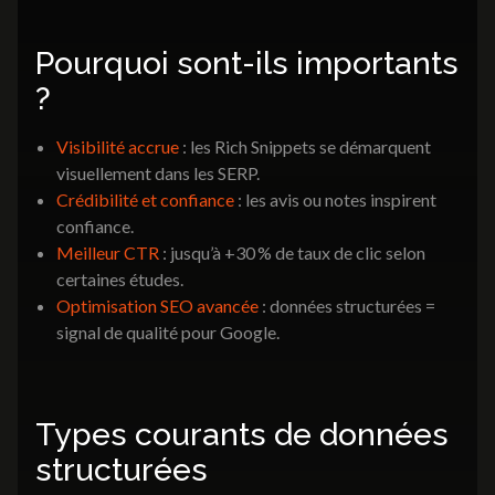
communication
Identité visuelle
Pourquoi sont-ils importants
Brochures & Catalogues
Dépliants & Flyers
?
Goodies
Packaging
Visibilité accrue
: les Rich Snippets se démarquent
Signalétique
visuellement dans les SERP.
Crédibilité et confiance
: les avis ou notes inspirent
confiance.
Identité visuelle
Meilleur CTR
: jusqu’à +30 % de taux de clic selon
certaines études.
Optimisation SEO avancée
: données structurées =
signal de qualité pour Google.
Nos réalisations
3K Magazine
Nous contacter
Types courants de données
structurées