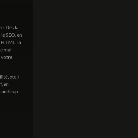
ée. Dès la
 le SEO, en
s HTML, la
te mal
 votre
ité, etc.)
f, en
 handicap.