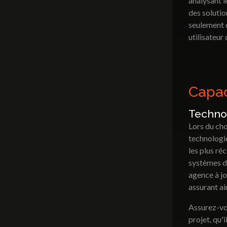
analysant l
des solutio
seulement d
utilisateur
Capac
Technol
Lors du cho
technologie
les plus ré
systèmes d
agence à jo
assurant ain
Assurez-vou
projet, qu'