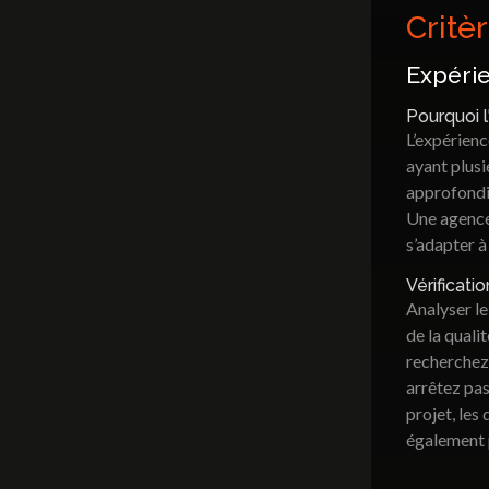
Critè
Expérie
Pourquoi 
L’expérienc
ayant plus
approfondie
Une agence 
s’adapter à 
Vérificati
Analyser le
de la quali
recherchez,
arrêtez pas
projet, les
également p