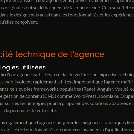
es projets passés d’une agence, vous pouvez évaluer leur capacité 
ns originales qui se démarquent de la concurrence. Cela se reflète 
ans le design, mais aussi dans les fonctionnalités et les expérience
 qu’elles conçoivent.
ité technique de l'agence
ogies utilisées
ix d'une agence web, il est crucial de vérifier son expertise techniq
s web évoluent rapidement, et il est important que l’agence maîtris
cents, tels que les frameworks populaires (React, Angular, Vue.js), o
e gestion de contenu (CMS) comme WordPress, Joomla ou Drupal
ur sur ces technologies pourra proposer des solutions adaptées et 
si la pérennité de votre site.
s également que l'agence sait gérer les exigences spécifiques liée
il s'agisse de fonctionnalités e-commerce avancées, d'applications