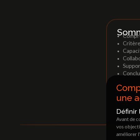
Accueil
»
Blog
»
Comment choisir la bonne 
Somm
Compre
Critèr
Capaci
Collabo
Suppor
Conclu
Compr
une 
Définir
Avant de c
vos objecti
améliorer l