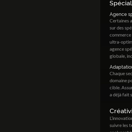
Spécial
Agence sp
Certaines a
sur des spé
commerce o
ultra-optim
agence spéc
globale, in
Adaptation
Chaque sect
domaine po
cible. Assu
a déjà fait
Créativ
L’innovatio
suivre les 