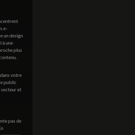
ncentrent
s e-
e un design
l à une
proche plus
 contenu.
 dans votre
e public
 secteur et
ente pas de
En