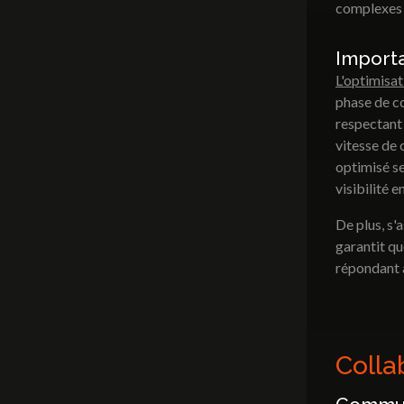
complexes o
Import
L'optimisa
phase de co
respectant
vitesse de 
optimisé se
visibilité e
De plus, s'
garantit qu
répondant a
Colla