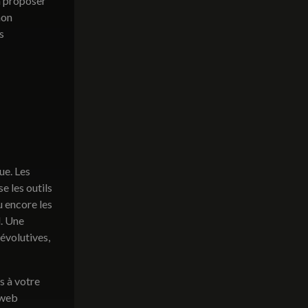
à proposer
non
s
ue. Les
e les outils
u encore les
. Une
évolutives,
s à votre
 web