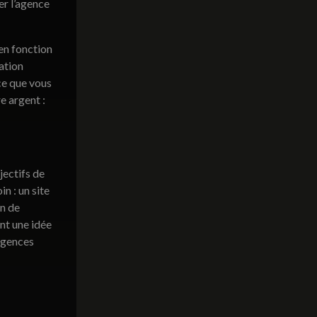
er l’agence
 en fonction
sation
 ce que vous
e argent :
jectifs de
n : un site
on de
nt une idée
agences