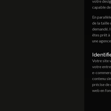
votre desig
capable de 
En parallèl
de la taill
demandé. Il
êtes prêt à
une agence 
Identif
Votre site 
votre entre
e-commerce,
contenu sim
précise de 
web en fonc