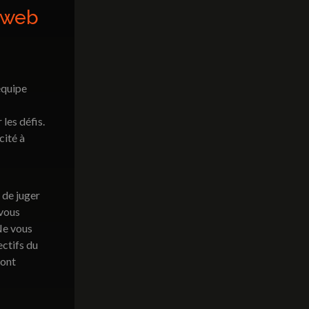
 web
équipe
les défis.
cité à
 de juger
 vous
 Ne vous
ectifs du
sont