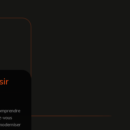
sir
comprendre
ez-vous
 moderniser